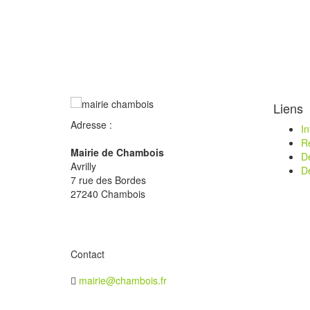
Liens
Adresse :
I
R
Mairie de Chambois
D
Avrilly
D
7 rue des Bordes
27240 Chambois
Contact
mairie@chambois.fr