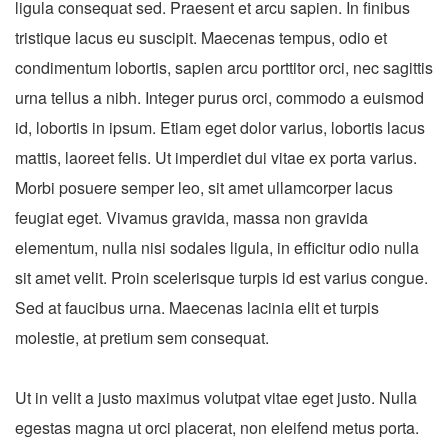
ligula consequat sed. Praesent et arcu sapien. In finibus
tristique lacus eu suscipit. Maecenas tempus, odio et
condimentum lobortis, sapien arcu porttitor orci, nec sagittis
urna tellus a nibh. Integer purus orci, commodo a euismod
id, lobortis in ipsum. Etiam eget dolor varius, lobortis lacus
mattis, laoreet felis. Ut imperdiet dui vitae ex porta varius.
Morbi posuere semper leo, sit amet ullamcorper lacus
feugiat eget. Vivamus gravida, massa non gravida
elementum, nulla nisi sodales ligula, in efficitur odio nulla
sit amet velit. Proin scelerisque turpis id est varius congue.
Sed at faucibus urna. Maecenas lacinia elit et turpis
molestie, at pretium sem consequat.
Ut in velit a justo maximus volutpat vitae eget justo. Nulla
egestas magna ut orci placerat, non eleifend metus porta.