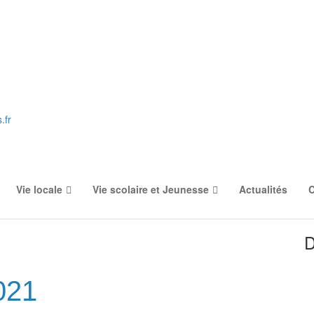
.fr
Vie locale
Vie scolaire et Jeunesse
Actualités
C
D
021