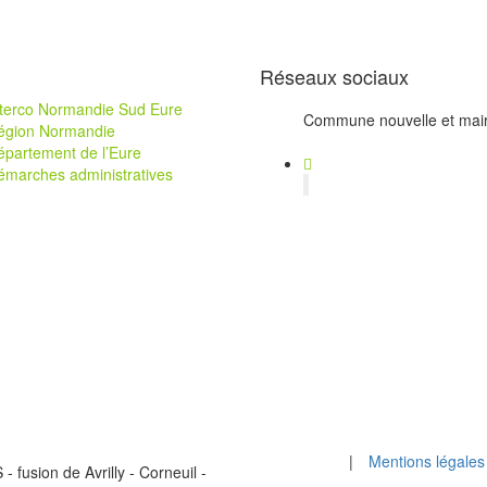
Réseaux sociaux
nterco Normandie Sud Eure
Commune nouvelle et mair
égion Normandie
épartement de l’Eure
émarches administratives
|
Mentions légales
fusion de Avrilly - Corneuil -